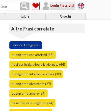
Login / Iscriviti
Libri
Giochi
Altre Frasi correlate
Frasi di Buongiorno
buongiorno con aforismi (65)
frasi per iniziare bene la giornata (44)
buongiorno ad amico o amica (30)
buongiorno divertente (27)
buongiorno amore (24)
frasi dolci di buongiorno (24)