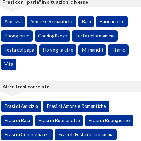
Frasi con "parla" in situazioni diverse
Amicizia
Amore e Romantiche
Baci
Buonanotte
Buongiorno
Condoglianze
Festa della mamma
Festa del papà
Ho voglia di te
Mi manchi
Ti amo
Vita
Altre frasi correlate
Frasi di Amicizia
Frasi di Amore e Romantiche
Frasi di Baci
Frasi di Buonanotte
Frasi di Buongiorno
Frasi di Condoglianze
Frasi di Festa della mamma