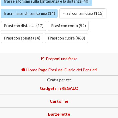
frasi e aforismi sulla lontananza e la distanza (40)
frasi mi manchi amica mia (14)
Frasi con amicizia (115)
Frasi con distanza (17)
Frasi con conta (52)
Frasi con spiega (14)
Frasi con cuore (460)
Proponi una frase
Home Page Frasi dal Diario dei Pensieri
Gratis per te:
Gadgets in REGALO
Cartoline
Barzellette