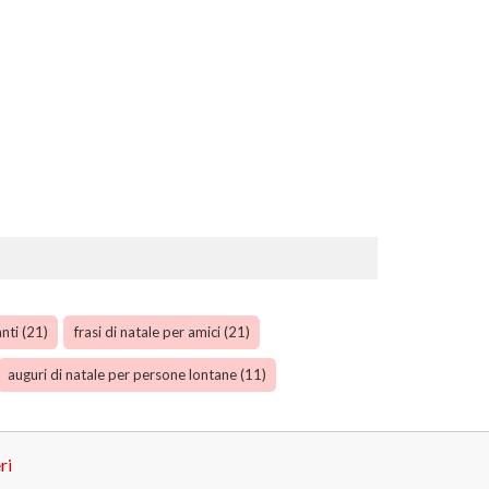
nti (21)
frasi di natale per amici (21)
auguri di natale per persone lontane (11)
ri