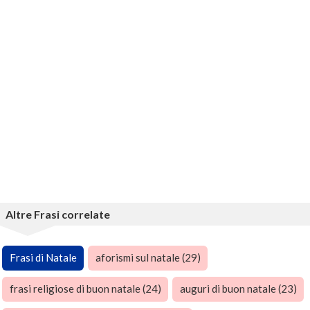
Altre Frasi correlate
Frasi di Natale
aforismi sul natale (29)
frasi religiose di buon natale (24)
auguri di buon natale (23)