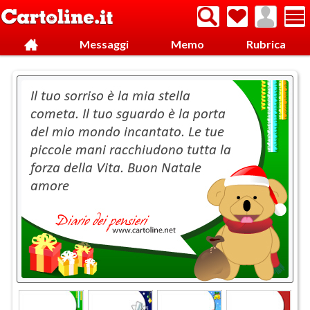
Messaggi
Memo
Rubrica