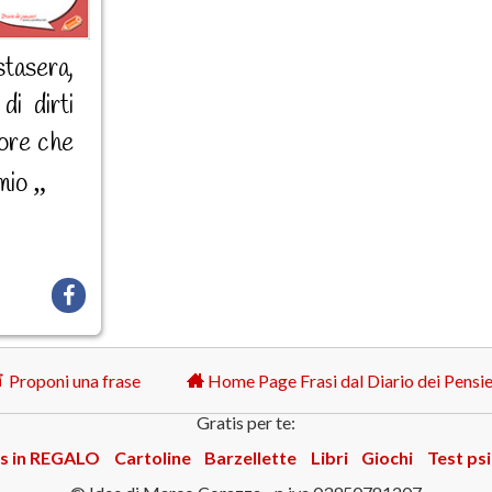
tasera,
i dirti
uore che
 mio
Proponi una frase
Home Page Frasi dal Diario dei Pensie
Gratis per te:
s in REGALO
Cartoline
Barzellette
Libri
Giochi
Test psi