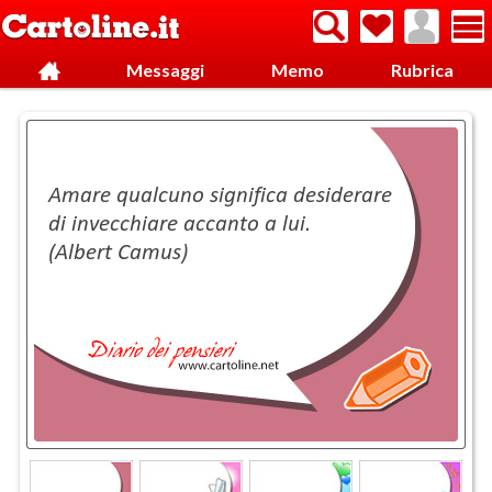
Messaggi
Memo
Rubrica