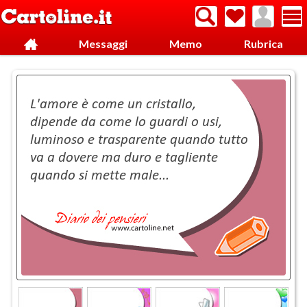
Messaggi
Memo
Rubrica