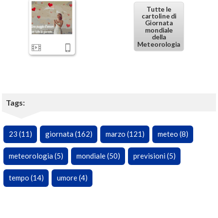
Tutte le
cartoline di
Giornata
mondiale
della
Meteorologia
Tags:
23 (11)
giornata (162)
marzo (121)
meteo (8)
meteorologia (5)
mondiale (50)
previsioni (5)
tempo (14)
umore (4)