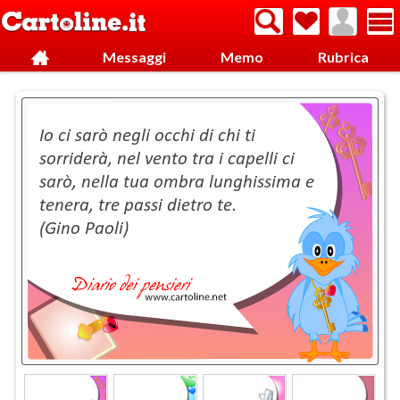
Messaggi
Memo
Rubrica