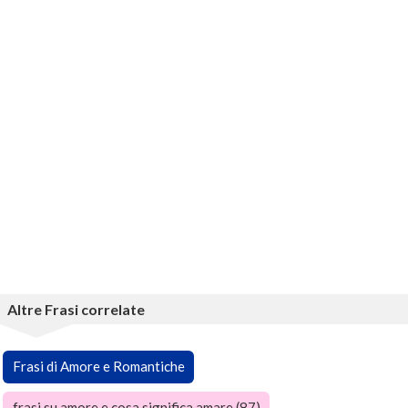
Altre Frasi correlate
Frasi di Amore e Romantiche
frasi su amore e cosa significa amare (87)